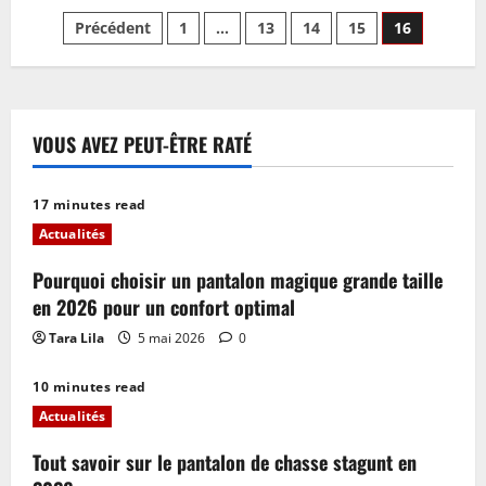
sur
Pagination
Pantalon
Précédent
1
…
13
14
15
16
tie
and
des
dye
:
tendances
publications
et
conseils
VOUS AVEZ PEUT-ÊTRE RATÉ
mode
pour
2026
17 minutes read
Actualités
Pourquoi choisir un pantalon magique grande taille
en 2026 pour un confort optimal
Tara Lila
5 mai 2026
0
10 minutes read
Actualités
Tout savoir sur le pantalon de chasse stagunt en