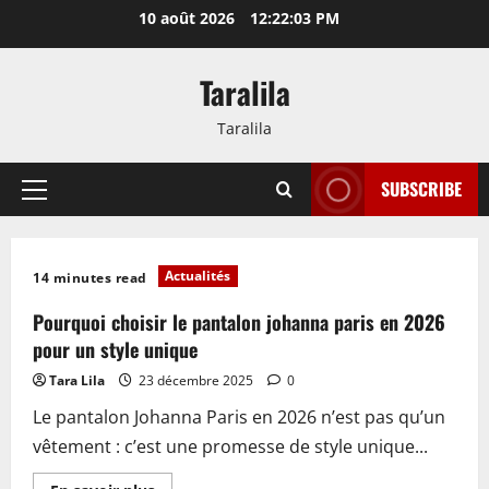
Passer
10 août 2026
12:22:03 PM
au
contenu
Taralila
Taralila
SUBSCRIBE
Menu
principal
Actualités
14 minutes read
Pourquoi choisir le pantalon johanna paris en 2026
pour un style unique
Tara Lila
23 décembre 2025
0
Le pantalon Johanna Paris en 2026 n’est pas qu’un
vêtement : c’est une promesse de style unique...