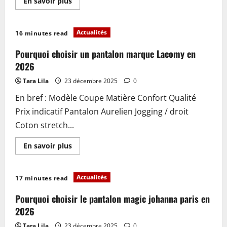
En
En savoir plus
savoir
plus
sur
Pourquoi
Actualités
16 minutes read
choisir
le
pantalon
Pourquoi choisir un pantalon marque Lacomy en
johanna
paris
2026
en
2026
Tara Lila
23 décembre 2025
0
pour
un
En bref : Modèle Coupe Matière Confort Qualité
style
unique
Prix indicatif Pantalon Aurelien Jogging / droit
Coton stretch...
En
En savoir plus
savoir
plus
sur
Pourquoi
Actualités
17 minutes read
choisir
un
pantalon
Pourquoi choisir le pantalon magic johanna paris en
marque
Lacomy
2026
en
2026
Tara Lila
23 décembre 2025
0