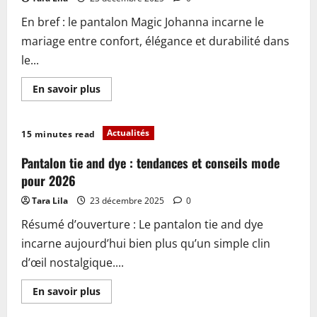
En bref : le pantalon Magic Johanna incarne le
mariage entre confort, élégance et durabilité dans
le...
En
En savoir plus
savoir
plus
sur
Pourquoi
Actualités
15 minutes read
choisir
le
pantalon
Pantalon tie and dye : tendances et conseils mode
magic
johanna
pour 2026
paris
en
Tara Lila
23 décembre 2025
0
2026
Résumé d’ouverture : Le pantalon tie and dye
incarne aujourd’hui bien plus qu’un simple clin
d’œil nostalgique....
En
En savoir plus
savoir
plus