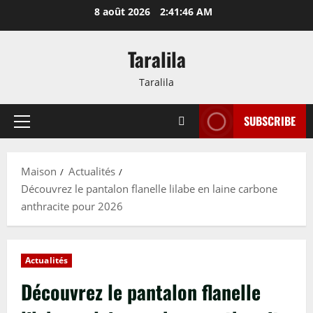
Passer
8 août 2026
2:41:47 AM
au
contenu
Taralila
Taralila
SUBSCRIBE
Menu
principal
Maison
Actualités
Découvrez le pantalon flanelle lilabe en laine carbone
anthracite pour 2026
Actualités
Découvrez le pantalon flanelle