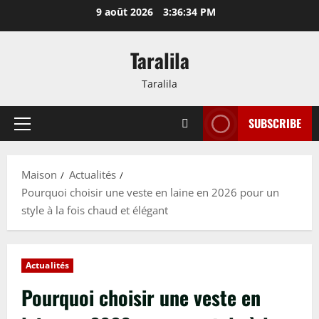
Passer
9 août 2026
3:36:35 PM
au
contenu
Taralila
Taralila
SUBSCRIBE
Menu
principal
Maison
Actualités
Pourquoi choisir une veste en laine en 2026 pour un
style à la fois chaud et élégant
Actualités
Pourquoi choisir une veste en