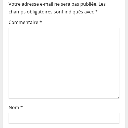
Votre adresse e-mail ne sera pas publiée.
Les
v
champs obligatoires sont indiqués avec
*
i
Commentaire
*
g
a
t
i
o
n
Nom
*