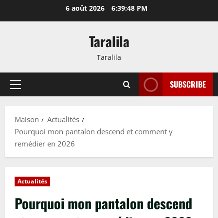
Passer
6 août 2026
6:39:49 PM
au
contenu
Taralila
Taralila
SUBSCRIBE
Menu
principal
Maison
Actualités
Pourquoi mon pantalon descend et comment y
remédier en 2026
Actualités
Pourquoi mon pantalon descend