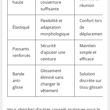
haute
couverture
réunion
suffisante
Flexibilité et
Confort lors
Élastiqué
adaptation
de
morphologique
déplacements
Sécurité
Maintien
Passants
d’ajouter une
simple et
renforcés
ceinture
efficace
Glissement
Bande
Solution
éliminé sans
anti-
discrète sur
changer le
glisse
tissu glissant
vêtement
Vous cherchez d’autres conseils pratiques pour le