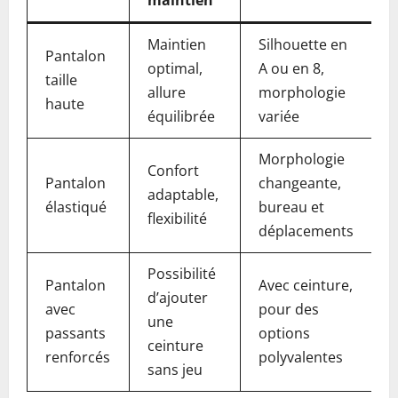
maintien
Maintien
Silhouette en
Pantalon
optimal,
A ou en 8,
taille
allure
morphologie
haute
équilibrée
variée
Morphologie
Confort
Pantalon
changeante,
adaptable,
élastiqué
bureau et
flexibilité
déplacements
Possibilité
Pantalon
Avec ceinture,
d’ajouter
avec
pour des
une
passants
options
ceinture
renforcés
polyvalentes
sans jeu