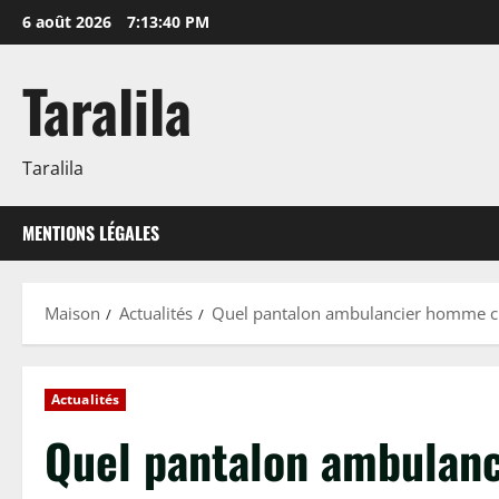
Passer
6 août 2026
7:13:41 PM
au
contenu
Taralila
Taralila
MENTIONS LÉGALES
Maison
Actualités
Quel pantalon ambulancier homme choi
Actualités
Quel pantalon ambulanc