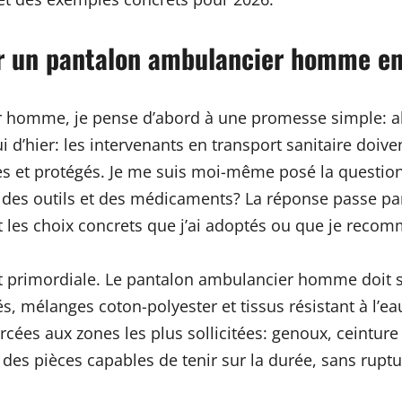
ir un pantalon ambulancier homme e
r homme, je pense d’abord à une promesse simple: al
 d’hier: les intervenants en transport sanitaire doiven
sibles et protégés. Je me suis moi-même posé la questi
s, des outils et des médicaments? La réponse passe pa
 et les choix concrets que j’ai adoptés ou que je rec
 primordiale. Le pantalon ambulancier homme doit su
, mélanges coton-polyester et tissus résistant à l’e
forcées aux zones les plus sollicitées: genoux, ceintur
 des pièces capables de tenir sur la durée, sans rup