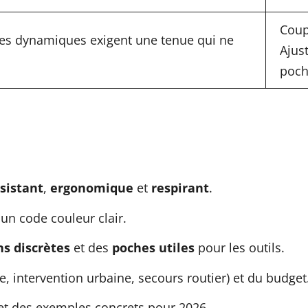
Coup
tes dynamiques exigent une tenue qui ne
Ajus
poch
sistant
,
ergonomique
et
respirant
.
 un code couleur clair.
ns discrètes
et des
poches utiles
pour les outils.
, intervention urbaine, secours routier) et du budget
 et des exemples concrets pour 2026.