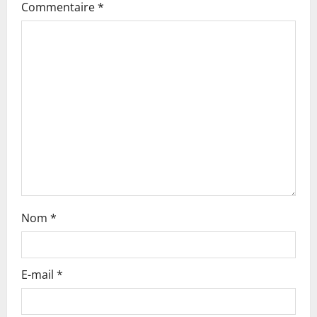
g
Commentaire
*
a
t
i
o
n
Nom
*
E-mail
*