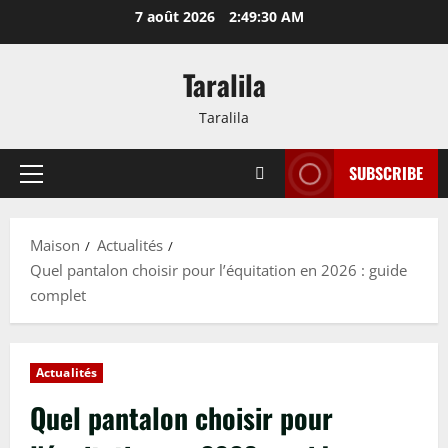
Passer
7 août 2026
2:49:31 AM
au
contenu
Taralila
Taralila
SUBSCRIBE
Menu
principal
Maison
Actualités
Quel pantalon choisir pour l’équitation en 2026 : guide
complet
Actualités
Quel pantalon choisir pour