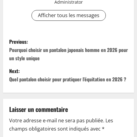
Administrator
Afficher tous les messages
P
Previous:
o
Pourquoi choisir un pantalon japonais homme en 2026 pour
un style unique
s
Next:
t
Quel pantalon choisir pour pratiquer l’équitation en 2026 ?
n
a
Laisser un commentaire
v
Votre adresse e-mail ne sera pas publiée.
Les
i
champs obligatoires sont indiqués avec
*