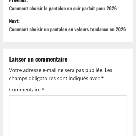
Previous:
o
Comment choisir le pantalon en cuir parfait pour 2026
s
Next:
Comment choisir un pantalon en velours tendance en 2026
t
n
a
Laisser un commentaire
Votre adresse e-mail ne sera pas publiée.
Les
v
champs obligatoires sont indiqués avec
*
i
Commentaire
*
g
a
t