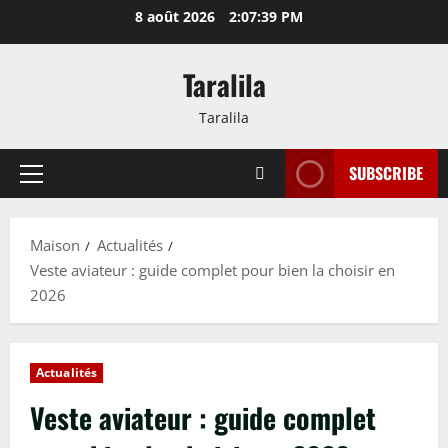
Passer
8 août 2026
2:07:40 PM
au
contenu
Taralila
Taralila
SUBSCRIBE
Menu
principal
Maison
Actualités
Veste aviateur : guide complet pour bien la choisir en
2026
Actualités
Veste aviateur : guide complet