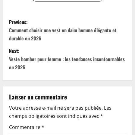
P
Previous:
o
Comment choisir une vest en daim homme élégante et
durable en 2026
s
Next:
t
Veste bomber pour femme : les tendances incontournables
n
en 2026
a
v
Laisser un commentaire
i
Votre adresse e-mail ne sera pas publiée.
Les
champs obligatoires sont indiqués avec
*
g
Commentaire
*
a