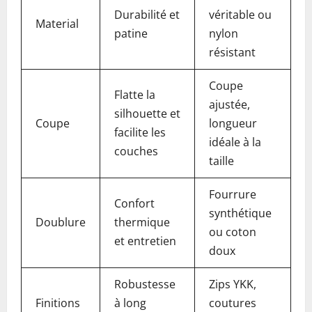
Durabilité et
véritable ou
Material
patine
nylon
résistant
Coupe
Flatte la
ajustée,
silhouette et
Coupe
longueur
facilite les
idéale à la
couches
taille
Fourrure
Confort
synthétique
Doublure
thermique
ou coton
et entretien
doux
Robustesse
Zips YKK,
Finitions
à long
coutures