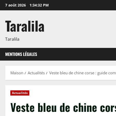
Passer
7 août 2026
1:34:33 PM
au
contenu
Taralila
Taralila
MENTIONS LÉGALES
Maison
Actualités
Veste bleu de chine corse : guide co
Actualités
Veste bleu de chine cor