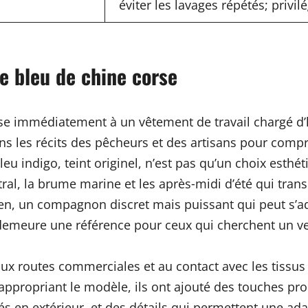
éviter les lavages répétés; privi
e bleu de chine corse
e immédiatement à un vêtement de travail chargé d’h
ans les récits des pêcheurs et des artisans pour comp
bleu indigo, teint originel, n’est pas qu’un choix esth
ral, la brume marine et les après‑midi d’été qui transp
ien, un compagnon discret mais puissant qui peut s’a
 demeure une référence pour ceux qui cherchent un vesti
 aux routes commerciales et au contact avec les tissu
s’appropriant le modèle, ils ont ajouté des touches prop
 en extérieur, et des détails qui permettent une adap