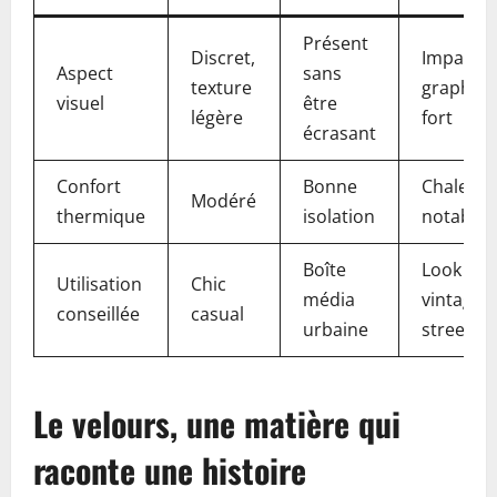
Présent
Discret,
Impact
Aspect
sans
texture
graphiq
visuel
être
légère
fort
écrasant
Confort
Bonne
Chaleur
Modéré
thermique
isolation
notable
Boîte
Look
Utilisation
Chic
média
vintage e
conseillée
casual
urbaine
street
Le velours, une matière qui
raconte une histoire