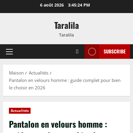
Passer
6 août 2026
3:45:25 PM
au
contenu
Taralila
Taralila
SUBSCRIBE
Menu
principal
Maison
Actualités
Pantalon en velours homme : guide complet pour bien
le choisir en 2026
Actualités
Pantalon en velours homme :