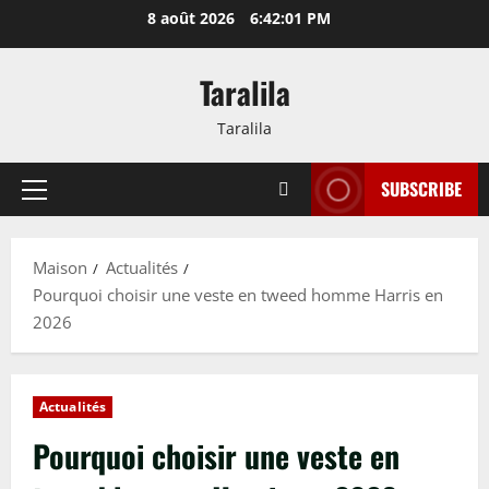
Passer
8 août 2026
6:42:02 PM
au
contenu
Taralila
Taralila
SUBSCRIBE
Menu
principal
Maison
Actualités
Pourquoi choisir une veste en tweed homme Harris en
2026
Actualités
Pourquoi choisir une veste en