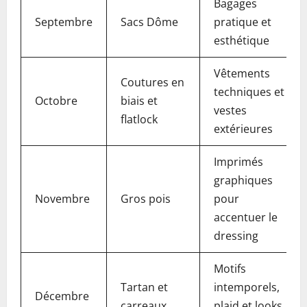
Bagages
Septembre
Sacs Dôme
pratique et
esthétique
Vêtements
Coutures en
techniques et
Octobre
biais et
vestes
flatlock
extérieures
Imprimés
graphiques
Novembre
Gros pois
pour
accentuer le
dressing
Motifs
Tartan et
intemporels,
Décembre
carreaux
plaid et looks