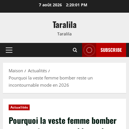
Passer
7 août 2026
2:20:02 PM
au
contenu
Taralila
Taralila
SUBSCRIBE
Menu
principal
Maison
Actualités
Pourquoi la veste femme bomber reste un
incontournable mode en 2026
Actualités
Pourquoi la veste femme bomber