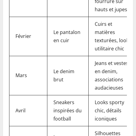
fourrure sur
hauts et jupes
Cuirs et
Le pantalon
matières
Février
en cuir
texturées, look
utilitaire chic
Jeans et vestes
Le denim
en denim,
Mars
brut
associations
audacieuses
Sneakers
Looks sporty
Avril
inspirées du
chic, détails
football
iconiques
Silhouettes